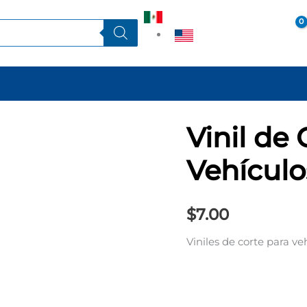
ES
MI CUENTA
EN
Vinil de 
Vinil
de
Vehículo
Corte
para
Vehículos
$
7.00
cantidad
Viniles de corte para ve