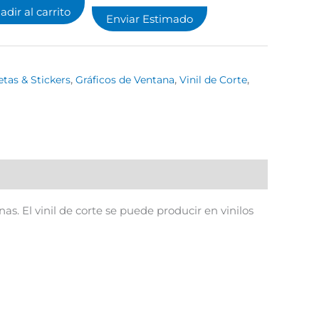
adir al carrito
Enviar Estimado
etas & Stickers
,
Gráficos de Ventana
,
Vinil de Corte
,
s. El vinil de corte se puede producir en vinilos