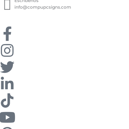
Escríbenos
info@compupcsigns.com