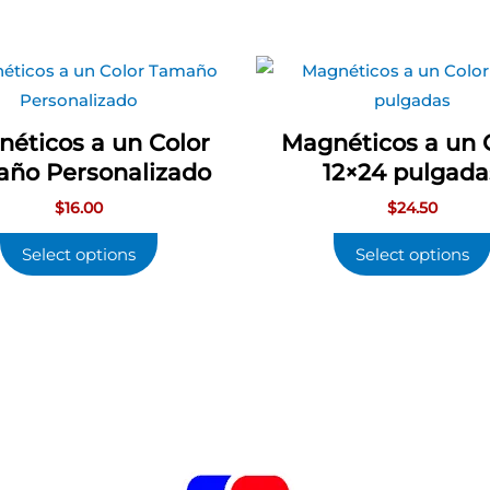
éticos a un Color
Magnéticos a un 
ño Personalizado
12×24 pulgada
$
16.00
$
24.50
Select options
Select options