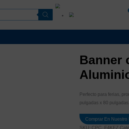
ES
MI CUENTA
EN
Banner 
Alumini
Perfecto para ferias, p
pulgadas x 80 pulgadas
Comprar En Nuestro 
SKU:
CPC_F4KFZ
Cate