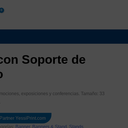
con Soporte de
o
romociones, exposiciones y conferencias. Tamaño: 33
.
Partner YessiPrint.com
gorías:
Banner
,
Banners & Stand
,
Stands