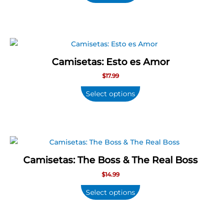
de
producto
Camisetas: Esto es Amor
$
17.99
Select options
Camisetas: The Boss & The Real Boss
$
14.99
Select options