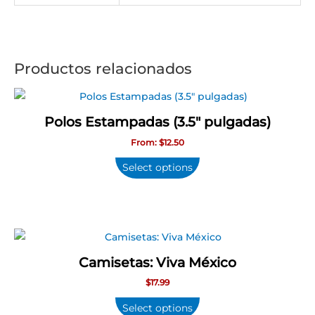
Productos relacionados
Este
producto
Polos Estampadas (3.5″ pulgadas)
tiene
From:
$
12.50
múltiples
variantes.
Select options
Las
opciones
se
pueden
elegir
Camisetas: Viva México
en
$
17.99
la
página
Select options