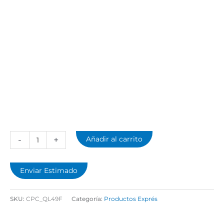
-
+
Añadir al carrito
Enviar Estimado
SKU:
CPC_QL49F
Categoría:
Productos Exprés