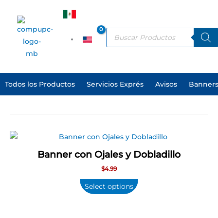
Ir
al
ES
contenido
Products
search
EN
Todos los Productos
Servicios Exprés
Avisos
Banners
Banner con Ojales y Dobladillo
$
4.99
Select options