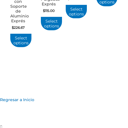
con
options
Exprés
Soporte
Select
$
115.00
de
options
Aluminio
Exprés
Select
options
$
226.67
Select
options
Regresar a Inicio