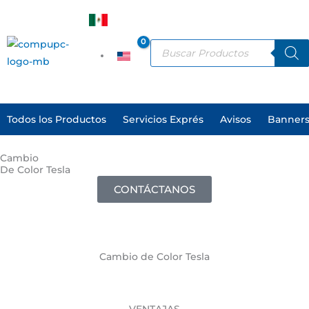
Ir
al
ES
contenido
Products
search
EN
Todos los Productos
Servicios Exprés
Avisos
Banners
Cambio
De Color Tesla
CONTÁCTANOS
¿QUÉ ES EL CAMBIO DE COLOR TESLA?
CONOCE LAS VENTAJAS
Cambio de Color Tesla
¿QUIERES CONTACTARNOS?