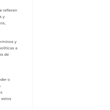
e refieren
s y
os,
términos y
olíticas a
es de
eder o
s
os
a estos