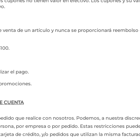
os cupones no tienen valor en efectivo. Los cupones y su val
vo.
 venta de un artículo y nunca se proporcionará reembolso
100.
izar el pago.
 promociones.
E CUENTA
edido que realice con nosotros. Podemos, a nuestra discre
rsona, por empresa o por pedido. Estas restricciones puede
arjeta de crédito, y/o pedidos que utilizan la misma factura