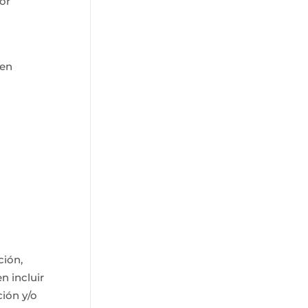
or
 en
ción,
n incluir
ción y/o