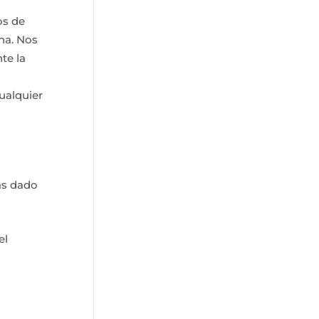
os de
na. Nos
te la
ualquier
has dado
el