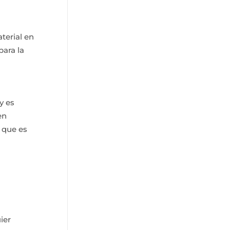
terial en
para la
y es
en
 que es
ier