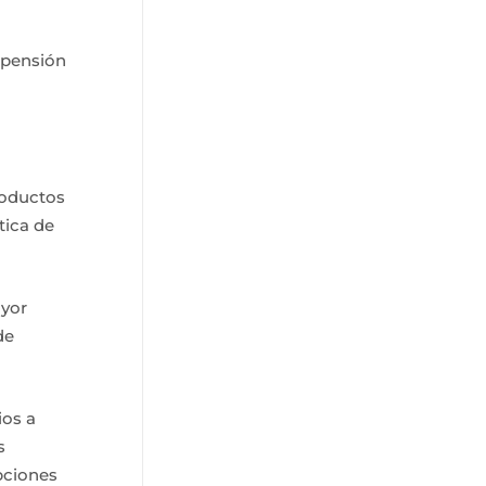
spensión
roductos
tica de
ayor
de
ios a
s
pciones