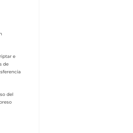
n
riptar e
s de
nsferencia
uso del
xpreso