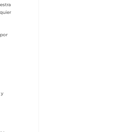
estra
quier
 por
 y