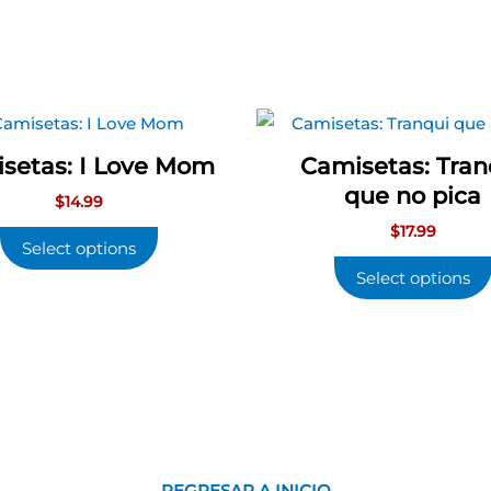
setas: I Love Mom
Camisetas: Tran
que no pica
$
14.99
$
17.99
Select options
Select options
REGRESAR A INICIO