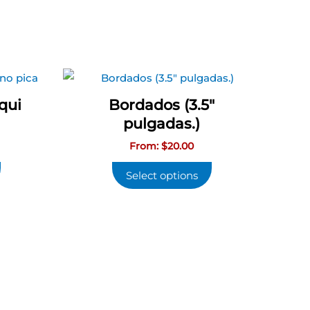
Este
producto
qui
Bordados (3.5″
tiene
pulgadas.)
múltiples
From:
$
20.00
variantes.
Las
Select options
opciones
se
pueden
elegir
en
la
página