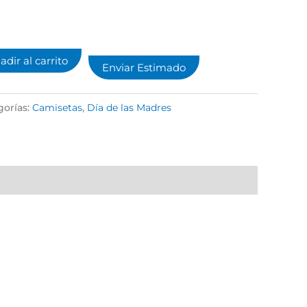
adir al carrito
Enviar Estimado
gorías:
Camisetas
,
Día de las Madres