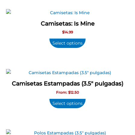
Camisetas: Is Mine
$
14.99
Select options
Este
producto
Camisetas Estampadas (3.5″ pulgadas)
tiene
From:
$
12.50
múltiples
variantes.
Select options
Las
opciones
se
Este
pueden