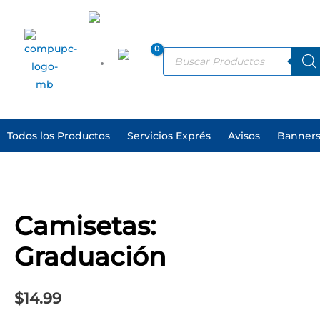
Ir
al
ES
contenido
Products
search
EN
Todos los Productos
Servicios Exprés
Avisos
Banners
Camisetas:
Graduación
Camisetas:
cantidad
Graduación
$
14.99