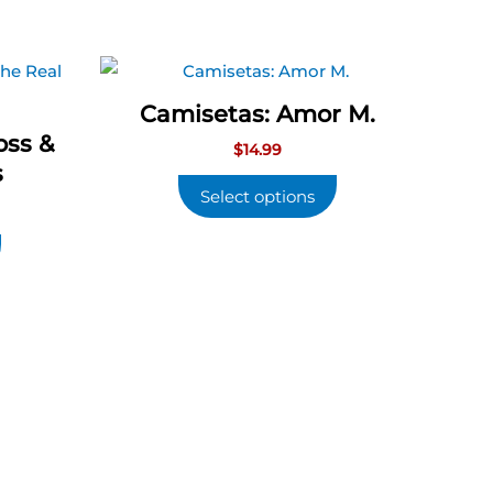
Camisetas: Amor M.
oss &
$
14.99
s
Select options