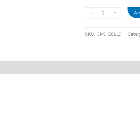
-
+
Añ
SKU:
CPC_E6LL9
Categ