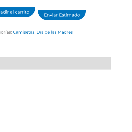
adir al carrito
Enviar Estimado
orías:
Camisetas
,
Día de las Madres