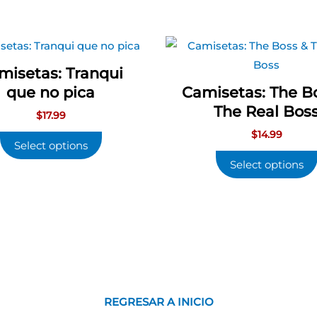
misetas: Tranqui
que no pica
Camisetas: The B
The Real Bos
$
17.99
$
14.99
Select options
Select options
REGRESAR A INICIO