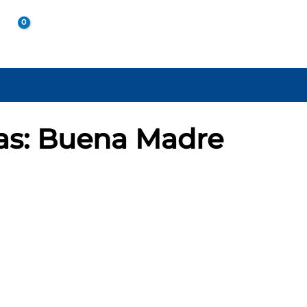
A
as: Buena Madre