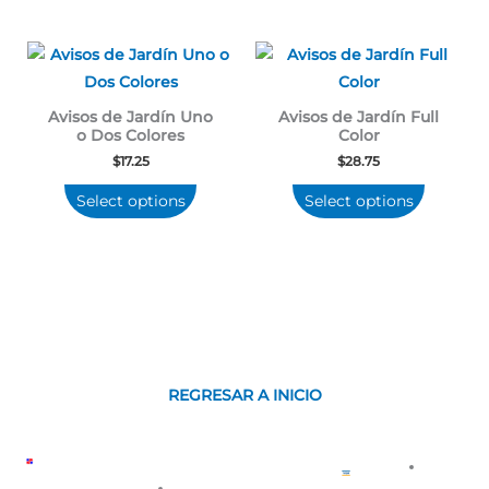
Avisos de Jardín Uno
Avisos de Jardín Full
o Dos Colores
Color
$
17.25
$
28.75
Select options
Select options
REGRESAR A INICIO
CONTÁCTANOS
COPYR
Política
GUARANTEED
PRODUCTOS
CONÓCENOS
PODEMOS
©
Sobre