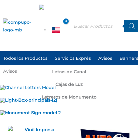
Ir
al
contenido
ES
Products
search
EN
Todos los Productos
Servicios Exprés
Avisos
Banners
Avisos
Letras de Canal
Cajas de Luz
Letreros de Monumento