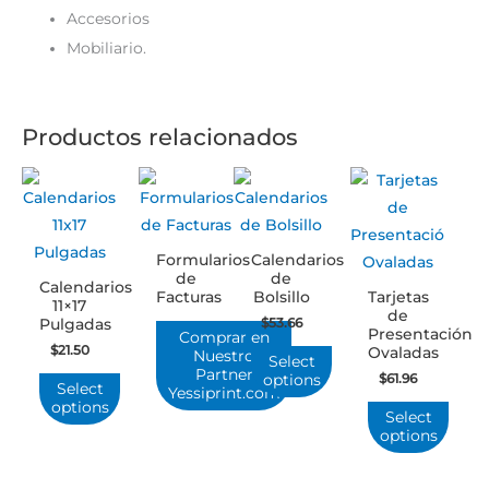
Accesorios
Mobiliario.
Productos relacionados
Formularios
Calendarios
de
de
Calendarios
Facturas
Bolsillo
Tarjetas
11×17
de
$
53.66
Pulgadas
Presentación
Comprar en
$
21.50
Ovaladas
Nuestro
Select
Partner
$
61.96
options
Select
Yessiprint.com
options
Select
options