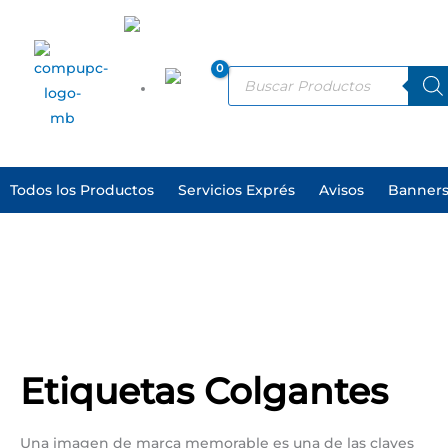
Ir
al
ES
contenido
Products
search
EN
Todos los Productos
Servicios Exprés
Avisos
Banners
Etiquetas Colgantes
Una imagen de marca memorable es una de las claves