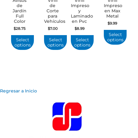
Avisos
Vinil
Vinil
Vinil
de
de
Impreso
Impreso
Jardín
Corte
y
en Max
Full
para
Laminado
Metal
Color
Vehículos
en Pvc
$
9.99
$
28.75
$
7.00
$
8.99
Select
Select
Select
Select
options
options
options
options
Regresar a Inicio