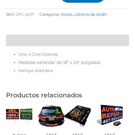
SKU:
CPC_6IJ71
Categorías:
Avisos
,
Letreros de Jardín
Descripción
Uno o Dos Colores.
Medidas estandar de 18″ x 24″ pulgadas.
Incluye Alambre.
Productos relacionados