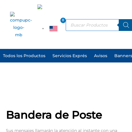
Ir
al
contenido
ES
Products
search
EN
Todos los Productos
Servicios Exprés
Avisos
Banners
Bandera de Poste
Sus mensajes llamarán la atención al instante con una