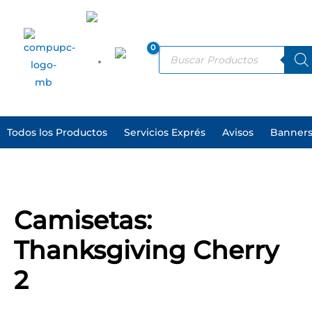
Ir
al
ES
contenido
Products
search
EN
Todos los Productos
Servicios Exprés
Avisos
Banners
Camisetas:
Thanksgiving
Camisetas:
Cherry
2
Thanksgiving Cherry
cantidad
2