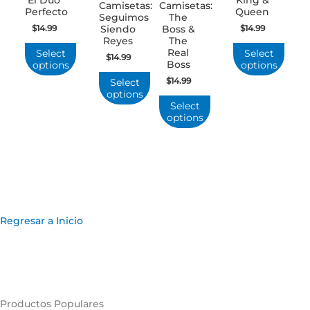
Camisetas:
Camisetas:
Perfecto
Queen
Seguimos
The
$
14.99
$
14.99
Siendo
Boss &
Reyes
The
Real
Select
Select
$
14.99
Boss
options
options
$
14.99
Select
options
Select
options
Regresar a Inicio
Productos Populares