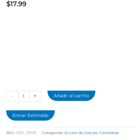
$
17.99
+
Añadir al carrito
-
Enviar Estimado
SKU:
CPC_13Y4T
Categorías:
Acción de Gracias
,
Camisetas