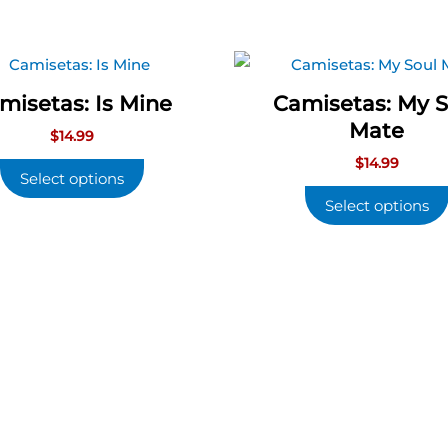
misetas: Is Mine
Camisetas: My S
Mate
$
14.99
$
14.99
Select options
Select options