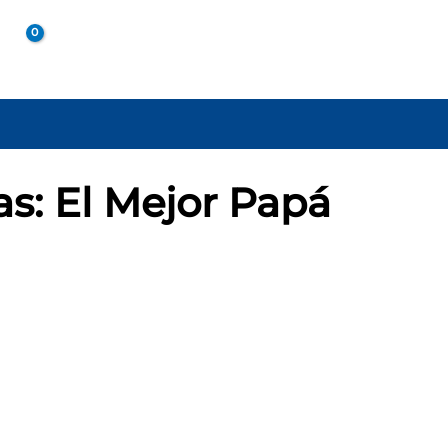
A
s: El Mejor Papá