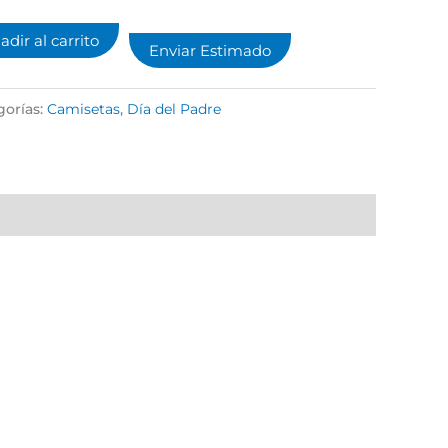
adir al carrito
Enviar Estimado
gorías:
Camisetas
,
Día del Padre