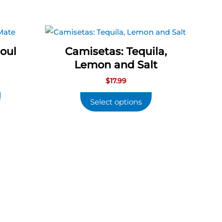
oul
Camisetas: Tequila,
Lemon and Salt
$
17.99
Select options